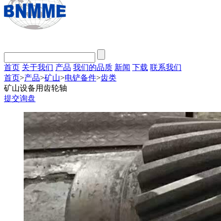
首页
关于我们
产品
我们的品质
新闻
下载
联系我们
首页
>
产品
>
矿山
>
电铲备件
>
齿类
矿山设备用齿轮轴
提交询盘