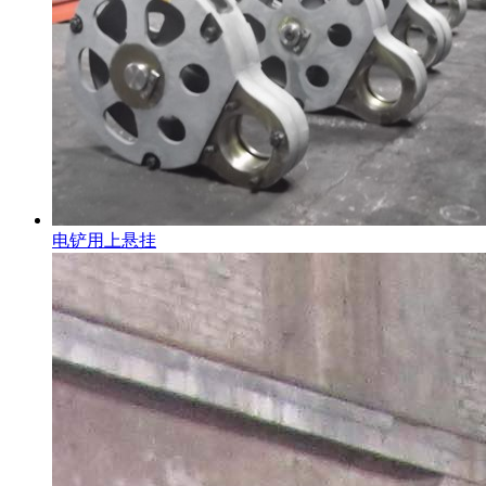
电铲用上悬挂