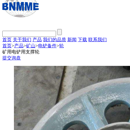
首页
关于我们
产品
我们的品质
新闻
下载
联系我们
首页
>
产品
>
矿山
>
电铲备件
>
轮
矿用电铲用支撑轮
提交询盘