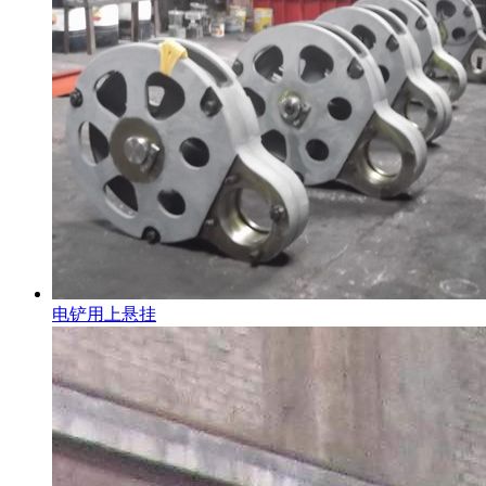
电铲用上悬挂