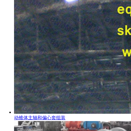
动锥体主轴和偏心套组装